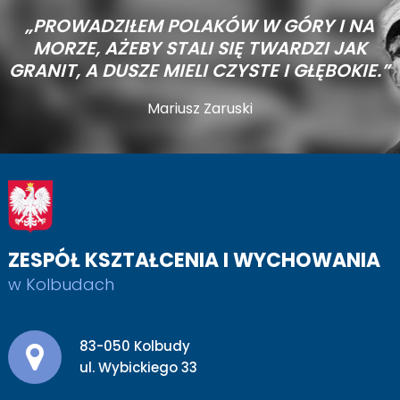
„PROWADZIŁEM POLAKÓW W GÓRY I NA
MORZE,
AŻEBY STALI SIĘ TWARDZI JAK
GRANIT, A DUSZE MIELI CZYSTE I GŁĘBOKIE.”
Mariusz Zaruski
ZESPÓŁ KSZTAŁCENIA I WYCHOWANIA
w Kolbudach
Adres pocztowy:
83-050 Kolbudy
ul. Wybickiego 33