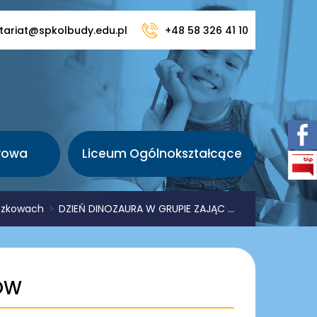
tariat@spkolbudy.edu.pl
+48 58 326 41 10
wowa
Liceum Ogólnokształcące
uszkowach
>
DZIEŃ DINOZAURA W GRUPIE ZAJĄC ...
ÓW