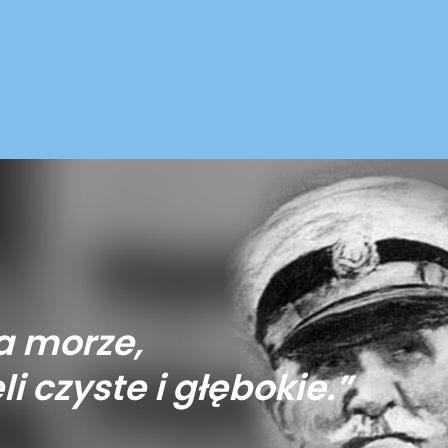
a morze,
li czyste i głębokie.”