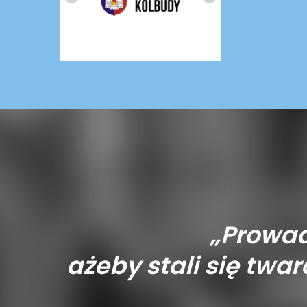
„Prowad
ażeby stali się tward