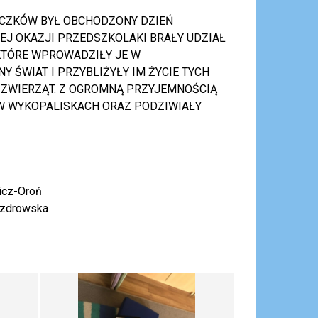
ĄCZKÓW BYŁ OBCHODZONY DZIEŃ
TEJ OKAZJI PRZEDSZKOLAKI BRAŁY UDZIAŁ
 KTÓRE WPROWADZIŁY JE W
Y ŚWIAT I PRZYBLIŻYŁY IM ŻYCIE TYCH
ZWIERZĄT. Z OGROMNĄ PRZYJEMNOŚCIĄ
 W WYKOPALISKACH ORAZ PODZIWIAŁY
icz-Oroń
Puzdrowska