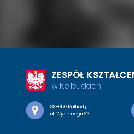
ZESPÓŁ KSZTAŁCE
w Kolbudach
Adres pocztowy:
83-050 Kolbudy
ul. Wybickiego 33