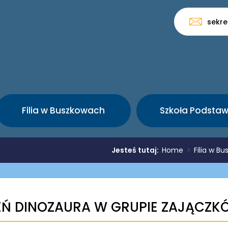
sekre
Filia w Buszkowach
Szkoła Podsta
Jesteś tutaj:
Home
>
Filia w B
EŃ DINOZAURA W GRUPIE ZAJĄCZK