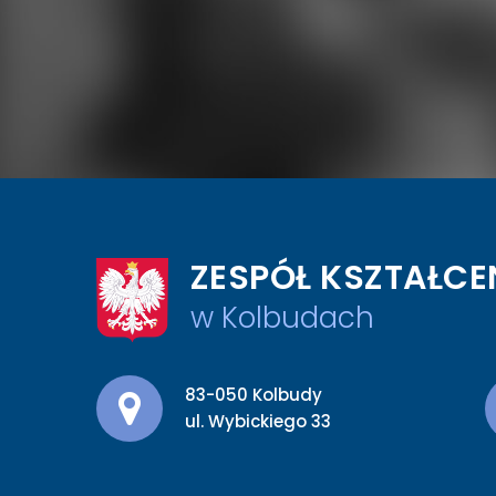
ZESPÓŁ KSZTAŁCE
w Kolbudach
Adres pocztowy:
83-050 Kolbudy
ul. Wybickiego 33