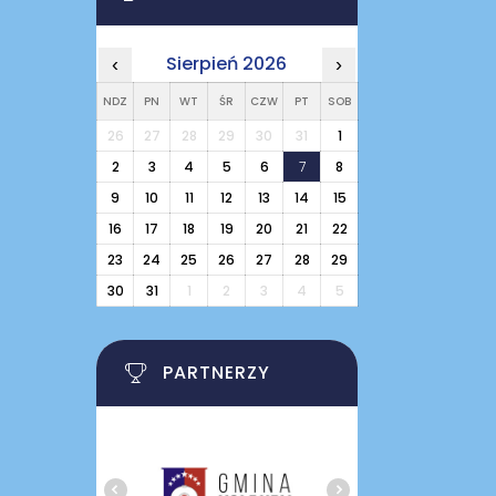
Sierpień 2026
‹
›
NDZ
PN
WT
ŚR
CZW
PT
SOB
26
27
28
29
30
31
1
2
3
4
5
6
7
8
9
10
11
12
13
14
15
16
17
18
19
20
21
22
23
24
25
26
27
28
29
30
31
1
2
3
4
5
PARTNERZY