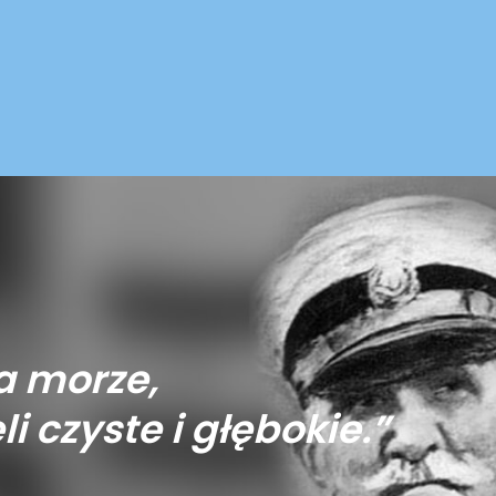
a morze,
li czyste i głębokie.”