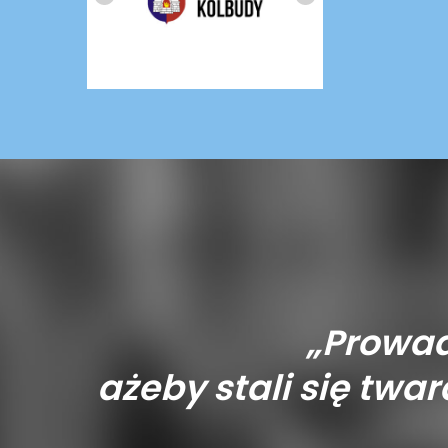
„Prowad
ażeby stali się tward