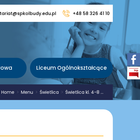
tariat@spkolbudy.edu.pl
+48 58 326 41 10
wowa
Liceum Ogólnokształcące
:
Home
>
Menu
>
Świetlica
>
Świetlica kl. 4-8 ...