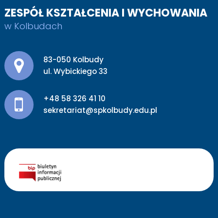
ZESPÓŁ KSZTAŁCENIA I WYCHOWANIA
w Kolbudach
Adres pocztowy:
83-050 Kolbudy
ul. Wybickiego 33
+48 58 326 41 10
sekretariat@spkolbudy.edu.pl