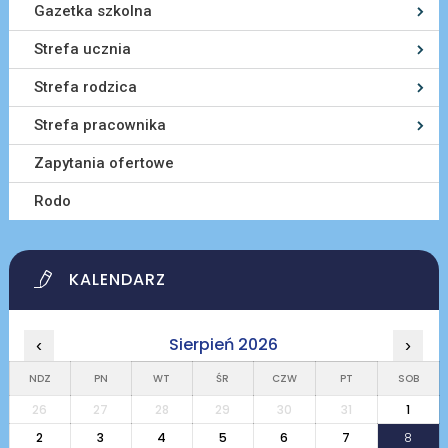
Gazetka szkolna
Strefa ucznia
Strefa rodzica
Strefa pracownika
Zapytania ofertowe
Rodo
KALENDARZ
Sierpień 2026
‹
›
NDZ
PN
WT
ŚR
CZW
PT
SOB
26
27
28
29
30
31
1
2
3
4
5
6
7
8