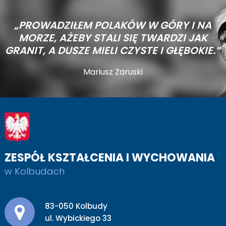
„PROWADZIŁEM POLAKÓW W GÓRY I NA
MORZE,
AŻEBY STALI SIĘ TWARDZI JAK
GRANIT, A DUSZE MIELI CZYSTE I GŁĘBOKIE.”
Mariusz Zaruski
ZESPÓŁ KSZTAŁCENIA I WYCHOWANIA
w Kolbudach
Adres pocztowy:
83-050 Kolbudy
ul. Wybickiego 33