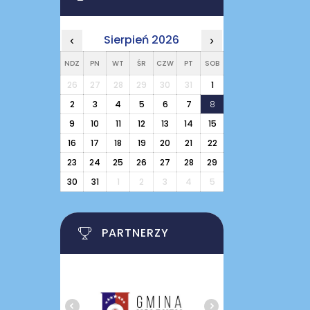
Sierpień 2026
‹
›
NDZ
PN
WT
ŚR
CZW
PT
SOB
26
27
28
29
30
31
1
2
3
4
5
6
7
8
9
10
11
12
13
14
15
16
17
18
19
20
21
22
23
24
25
26
27
28
29
30
31
1
2
3
4
5
PARTNERZY