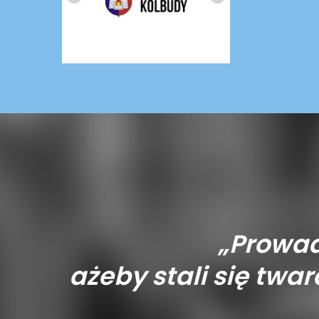
„Prowad
ażeby stali się tward