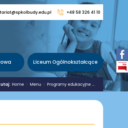
tariat@spkolbudy.edu.pl
+48 58 326 41 10
wowa
Liceum Ogólnokształcące
tutaj:
Home
>
Menu
>
Programy edukacyjne ...