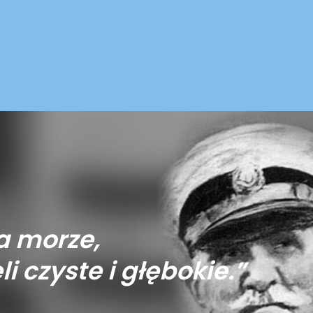
a morze,
li czyste i głębokie.”