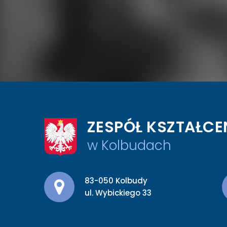
ZESPÓŁ KSZTAŁCE
w Kolbudach
Adres pocztowy:
83-050 Kolbudy
ul. Wybickiego 33