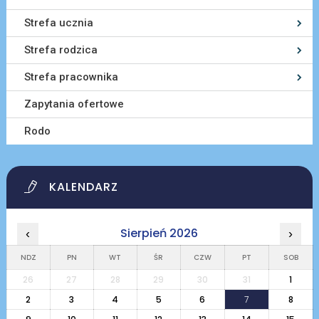
Strefa ucznia
Strefa rodzica
Strefa pracownika
Zapytania ofertowe
Rodo
KALENDARZ
Sierpień 2026
‹
›
NDZ
PN
WT
ŚR
CZW
PT
SOB
26
27
28
29
30
31
1
2
3
4
5
6
7
8