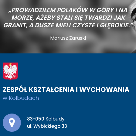
„PROWADZIŁEM POLAKÓW W GÓRY I NA
MORZE,
AŻEBY STALI SIĘ TWARDZI JAK
GRANIT, A DUSZE MIELI CZYSTE I GŁĘBOKIE.”
Mariusz Zaruski
ZESPÓŁ KSZTAŁCENIA I WYCHOWANIA
w Kolbudach
Adres pocztowy:
83-050 Kolbudy
ul. Wybickiego 33