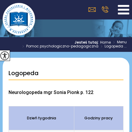
>
Menu
Jesteś tutaj:
Home
>
Pomoc psychologiczno-pedagogiczna
>
Logopeda ...
Logopeda
Neurologopeda mgr Sonia Pionk p. 122
Dzień tygodnia
Godziny pracy