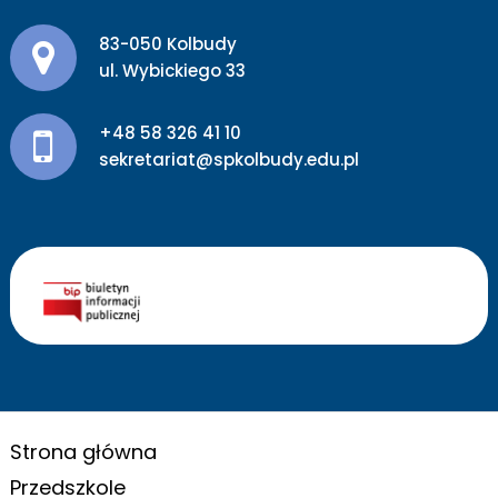
Adres pocztowy:
83-050 Kolbudy
ul. Wybickiego 33
+48 58 326 41 10
sekretariat@spkolbudy.edu.pl
Strona główna
Przedszkole