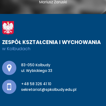
Mariusz Zaruski
ZESPÓŁ KSZTAŁCENIA I WYCHOWANIA
w Kolbudach
Adres pocztowy:
83-050 Kolbudy
ul. Wybickiego 33
+48 58 326 41 10
sekretariat@spkolbudy.edu.pl