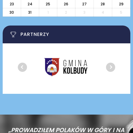
23
24
25
26
27
28
29
30
31
1
2
3
4
5
PARTNERZY
„PROWADZIŁEM POLAKÓW W GÓRY I NA