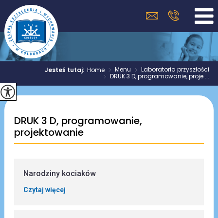
>
Menu
>
Laboratoria przyszłości
Jesteś tutaj:
Home
>
DRUK 3 D, programowanie, proje ...
DRUK 3 D, programowanie,
projektowanie
Narodziny kociaków
Czytaj więcej