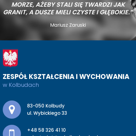
MORZE,
AŻEBY STALI SIĘ TWARDZI JAK
GRANIT, A DUSZE MIELI CZYSTE I GŁĘBOKIE.”
Mariusz Zaruski
ZESPÓŁ KSZTAŁCENIA I WYCHOWANIA
w Kolbudach
Adres pocztowy:
83-050 Kolbudy
ul. Wybickiego 33
+48 58 326 41 10