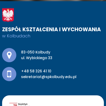
ZESPÓŁ KSZTAŁCENIA I WYCHOWANIA
w Kolbudach
Adres pocztowy:
83-050 Kolbudy
ul. Wybickiego 33
+48 58 326 41 10
sekretariat@spkolbudy.edu.pl