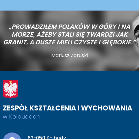
„PROWADZIŁEM POLAKÓW W GÓRY I NA
MORZE,
AŻEBY STALI SIĘ TWARDZI JAK
GRANIT, A DUSZE MIELI CZYSTE I GŁĘBOKIE.”
Mariusz Zaruski
ZESPÓŁ KSZTAŁCENIA I WYCHOWANIA
w Kolbudach
Adres pocztowy:
83-050 Kolbudy