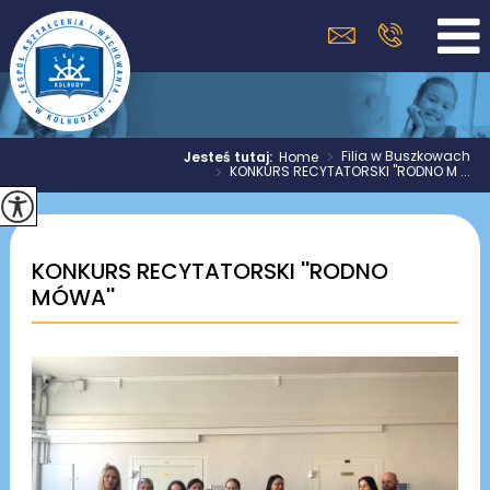
>
Filia w Buszkowach
Jesteś tutaj:
Home
>
KONKURS RECYTATORSKI ''RODNO M ...
KONKURS RECYTATORSKI ''RODNO
MÓWA''