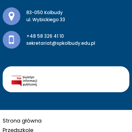
Adres pocztowy:
83-050 Kolbudy
ul. Wybickiego 33
+48 58 326 41 10
sekretariat@spkolbudy.edu.pl
Strona główna
Przedszkole