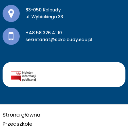
Adres pocztowy:
83-050 Kolbudy
ul. Wybickiego 33
+48 58 326 41 10
sekretariat@spkolbudy.edu.pl
Strona główna
Przedszkole