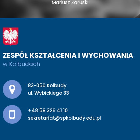
Mariusz Zaruski
ZESPÓŁ KSZTAŁCENIA I WYCHOWANIA
w Kolbudach
Adres pocztowy:
83-050 Kolbudy
ul. Wybickiego 33
+48 58 326 41 10
sekretariat@spkolbudy.edu.pl