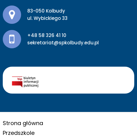
Adres pocztowy:
83-050 Kolbudy
ul. Wybickiego 33
+48 58 326 41 10
sekretariat@spkolbudy.edu.pl
Strona główna
Przedszkole