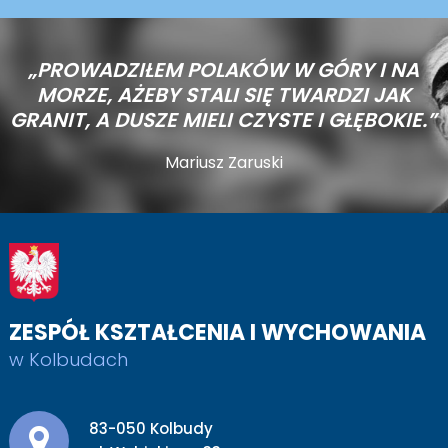
„PROWADZIŁEM POLAKÓW W GÓRY I NA
MORZE,
AŻEBY STALI SIĘ TWARDZI JAK
GRANIT, A DUSZE MIELI CZYSTE I GŁĘBOKIE.”
Mariusz Zaruski
ZESPÓŁ KSZTAŁCENIA I WYCHOWANIA
w Kolbudach
Adres pocztowy:
83-050 Kolbudy