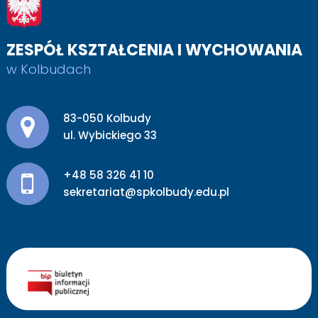
ZESPÓŁ KSZTAŁCENIA I WYCHOWANIA
w Kolbudach
Adres pocztowy:
83-050 Kolbudy
ul. Wybickiego 33
+48 58 326 41 10
sekretariat@spkolbudy.edu.pl