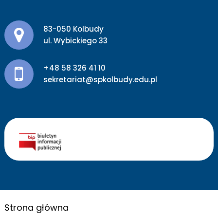
Adres pocztowy:
83-050 Kolbudy
ul. Wybickiego 33
+48 58 326 41 10
sekretariat@spkolbudy.edu.pl
Strona główna