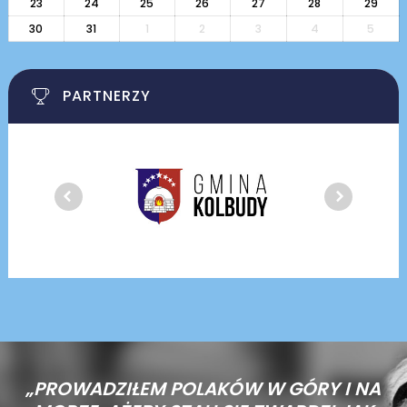
23
24
25
26
27
28
29
30
31
1
2
3
4
5
PARTNERZY
„PROWADZIŁEM POLAKÓW W GÓRY I NA