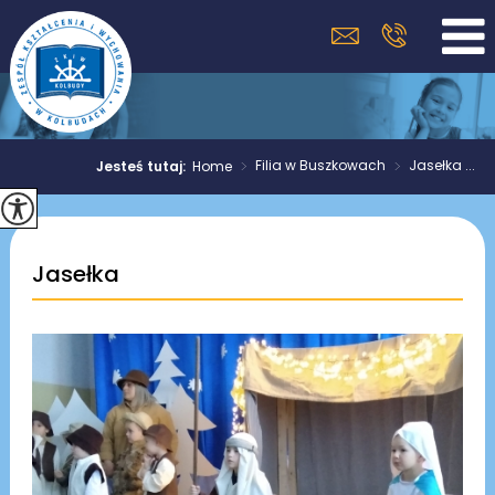
>
Filia w Buszkowach
>
Jasełka ...
Jesteś tutaj:
Home
Jasełka