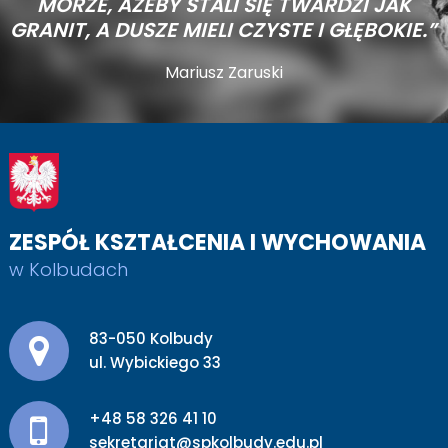
MORZE,
AŻEBY STALI SIĘ TWARDZI JAK
GRANIT, A DUSZE MIELI CZYSTE I GŁĘBOKIE.”
Mariusz Zaruski
ZESPÓŁ KSZTAŁCENIA I WYCHOWANIA
w Kolbudach
Adres pocztowy:
83-050 Kolbudy
ul. Wybickiego 33
+48 58 326 41 10
sekretariat@spkolbudy.edu.pl