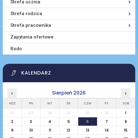
Strefa ucznia
Strefa rodzica
Strefa pracownika
Zapytania ofertowe
Rodo
KALENDARZ
Sierpień 2026
‹
›
NDZ
PN
WT
ŚR
CZW
PT
SOB
26
27
28
29
30
31
1
2
3
4
5
6
7
8
9
10
11
12
13
14
15