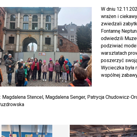
W dniu 12.11.202
wrażen i ciekaw
zwiedzali zabytki
Fontannę Neptun
odwiedzili Muze
podziwiać modele
warsztatach pro
poszerzyć swoją
Wycieczka była ni
wspólnej zabawy,
a: Magdalena Stencel, Magdalena Senger, Patrycja Chudowicz-Or
 Puzdrowska