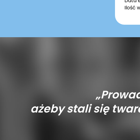
Data e
Ilość 
„Prowad
ażeby stali się tward