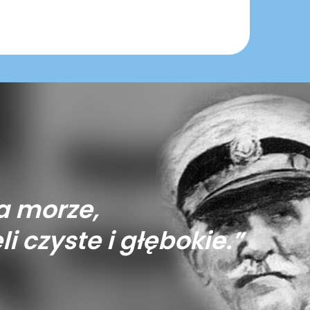
a morze,
li czyste i głębokie.”