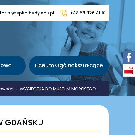
tariat@spkolbudy.edu.pl
+48 58 326 41 10
wowa
Liceum Ogólnokształcące
zkowach
>
WYCIECZKA DO MUZEUM MORSKIEGO ...
W GDAŃSKU