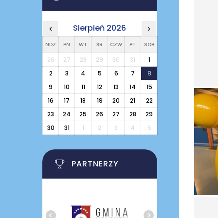
Sierpień 2026
‹
›
NDZ
PN
WT
ŚR
CZW
PT
SOB
26
27
28
29
30
31
1
2
3
4
5
6
7
8
9
10
11
12
13
14
15
16
17
18
19
20
21
22
23
24
25
26
27
28
29
30
31
1
2
3
4
5
PARTNERZY