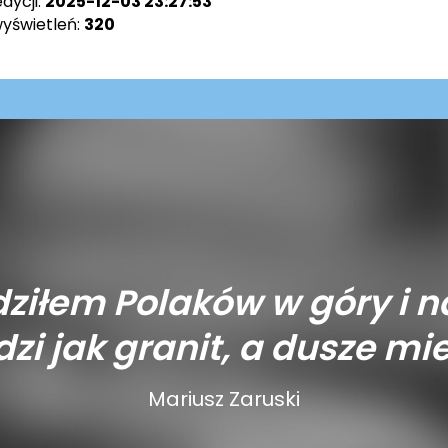
dycji:
2025-12-03 23:27:53
wyświetleń:
320
ziłem Polaków w góry i n
zi jak granit, a dusze mie
Mariusz Zaruski