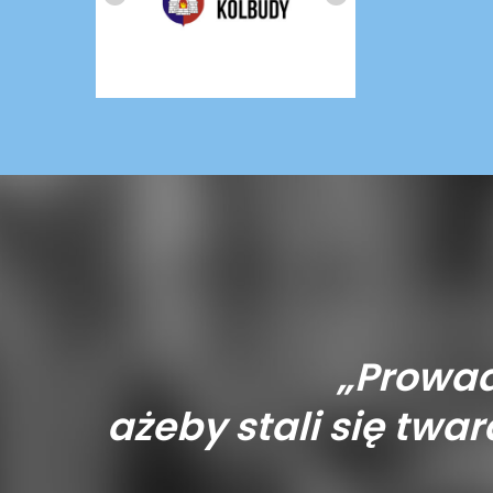
„Prowad
ażeby stali się tward