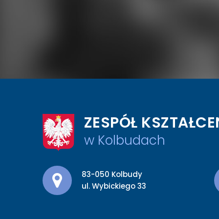
ZESPÓŁ KSZTAŁCE
w Kolbudach
Adres pocztowy:
83-050 Kolbudy
ul. Wybickiego 33