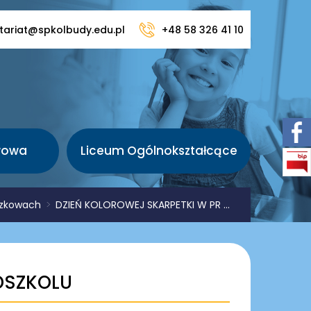
tariat@spkolbudy.edu.pl
+48 58 326 41 10
wowa
Liceum Ogólnokształcące
uszkowach
>
DZIEŃ KOLOROWEJ SKARPETKI W PR ...
DSZKOLU