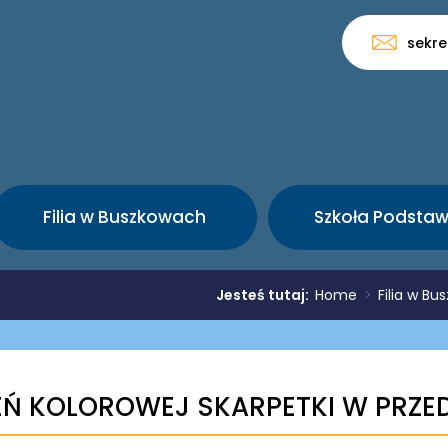
sekre
Filia w Buszkowach
Szkoła Podsta
Jesteś tutaj:
Home
>
Filia w B
EŃ KOLOROWEJ SKARPETKI W PRZE