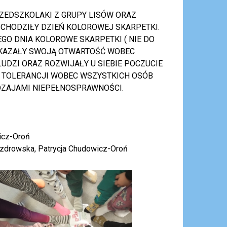
PRZEDSZKOLAKI Z GRUPY LISÓW ORAZ
CHODZIŁY DZIEŃ KOLOROWEJ SKARPETKI.
GO DNIA KOLOROWE SKARPETKI ( NIE DO
 OKAZAŁY SWOJĄ OTWARTOŚĆ WOBEC
UDZI ORAZ ROZWIJAŁY U SIEBIE POCZUCIE
I TOLERANCJI WOBEC WSZYSTKICH OSÓB
DZAJAMI NIEPEŁNOSPRAWNOŚCI.
icz-Oroń
Puzdrowska, Patrycja Chudowicz-Oroń