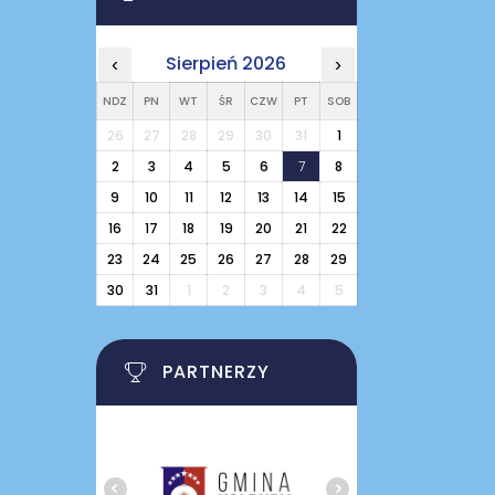
Sierpień 2026
‹
›
NDZ
PN
WT
ŚR
CZW
PT
SOB
26
27
28
29
30
31
1
2
3
4
5
6
7
8
9
10
11
12
13
14
15
16
17
18
19
20
21
22
23
24
25
26
27
28
29
30
31
1
2
3
4
5
PARTNERZY