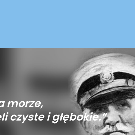
a morze,
li czyste i głębokie.”