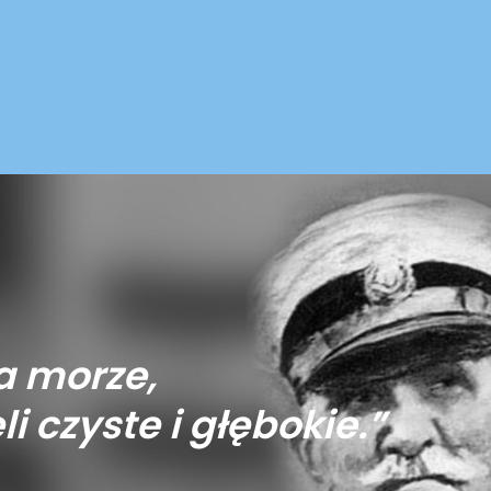
a morze,
li czyste i głębokie.”