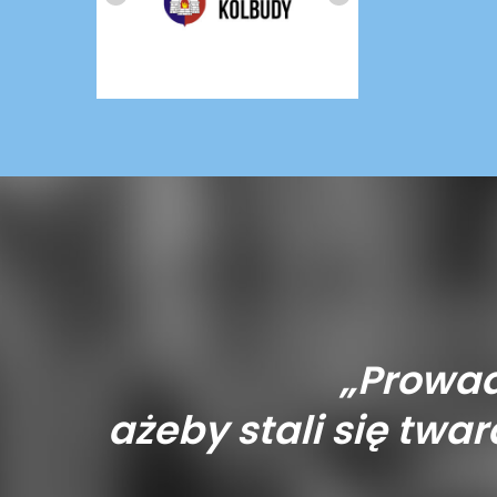
„Prowad
ażeby stali się tward