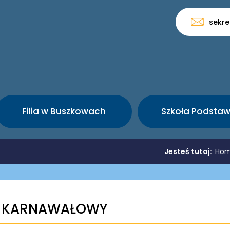
sekre
Filia w Buszkowach
Szkoła Podsta
Jesteś tutaj:
Ho
L KARNAWAŁOWY