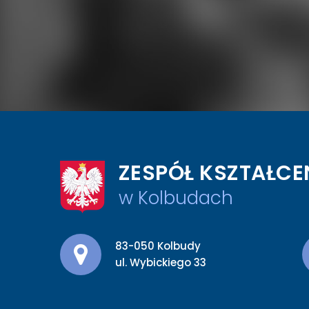
ZESPÓŁ KSZTAŁCE
w Kolbudach
Adres pocztowy:
83-050 Kolbudy
ul. Wybickiego 33