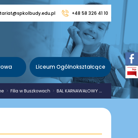
tariat@spkolbudy.edu.pl
+48 58 326 41 10
wowa
Liceum Ogólnokształcące
me
>
Filia w Buszkowach
>
BAL KARNAWAŁOWY ...