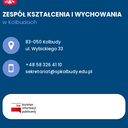
ZESPÓŁ KSZTAŁCENIA I WYCHOWANIA
w Kolbudach
Adres pocztowy:
83-050 Kolbudy
ul. Wybickiego 33
+48 58 326 41 10
sekretariat@spkolbudy.edu.pl