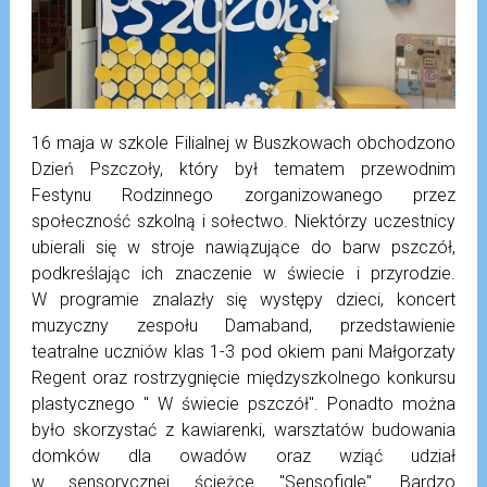
16 maja w szkole Filialnej w Buszkowach obchodzono
Dzień Pszczoły, który był tematem przewodnim
Festynu Rodzinnego zorganizowanego przez
społeczność szkolną i sołectwo. Niektórzy uczestnicy
ubierali się w stroje nawiązujące do barw pszczół,
podkreślając ich znaczenie w świecie i przyrodzie.
W programie znalazły się występy dzieci, koncert
muzyczny zespołu Damaband, przedstawienie
teatralne uczniów klas 1-3 pod okiem pani Małgorzaty
Regent oraz rostrzygnięcie międzyszkolnego konkursu
plastycznego " W świecie pszczół". Ponadto można
było skorzystać z kawiarenki, warsztatów budowania
domków dla owadów oraz wziąć udział
w sensorycznej ścieżce "Sensofigle". Bardzo