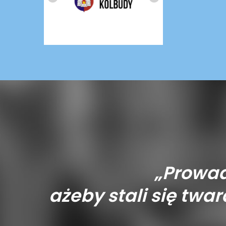
„Prowad
ażeby stali się tward