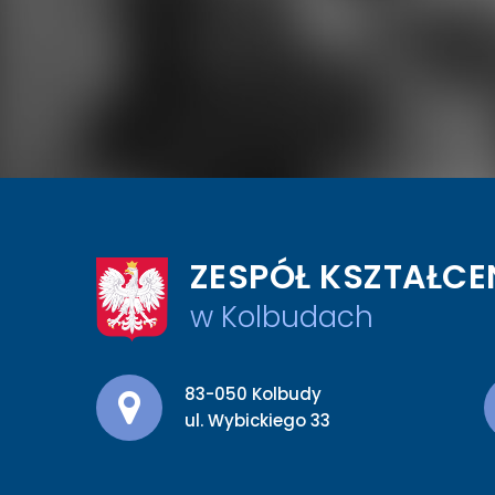
ZESPÓŁ KSZTAŁCE
w Kolbudach
Adres pocztowy:
83-050 Kolbudy
ul. Wybickiego 33