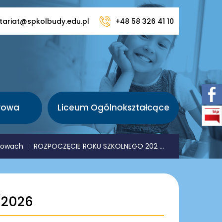
tariat@spkolbudy.edu.pl
+48 58 326 41 10
wowa
Liceum Ogólnokształcące
zkowach
>
ROZPOCZĘCIE ROKU SZKOLNEGO 202 ...
/2026