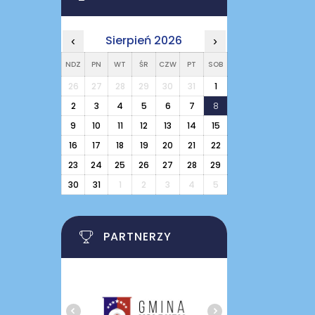
Sierpień 2026
‹
›
NDZ
PN
WT
ŚR
CZW
PT
SOB
26
27
28
29
30
31
1
2
3
4
5
6
7
8
9
10
11
12
13
14
15
16
17
18
19
20
21
22
23
24
25
26
27
28
29
30
31
1
2
3
4
5
PARTNERZY