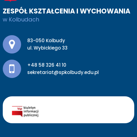
ZESPÓŁ KSZTAŁCENIA I WYCHOWANIA
w Kolbudach
Adres pocztowy:
83-050 Kolbudy
ul. Wybickiego 33
+48 58 326 41 10
sekretariat@spkolbudy.edu.pl