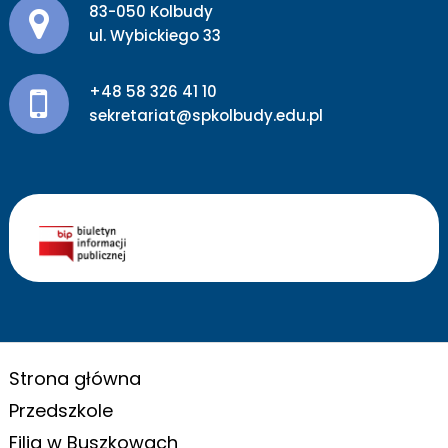
Adres pocztowy:
83-050 Kolbudy
ul. Wybickiego 33
+48 58 326 41 10
sekretariat@spkolbudy.edu.pl
Strona główna
Przedszkole
Filia w Buszkowach