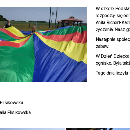
W szkole Podsta
rozpoczął się od
Anita Richert-Kaź
życzenia. Nasz go
Następnie społec
zabaw.
W Dzień Dziecka 
ognisko. Była tak
Tego dnia liczyła
 Flisikowska
talia Flisikowska