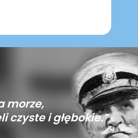
a morze,
li czyste i głębokie.”