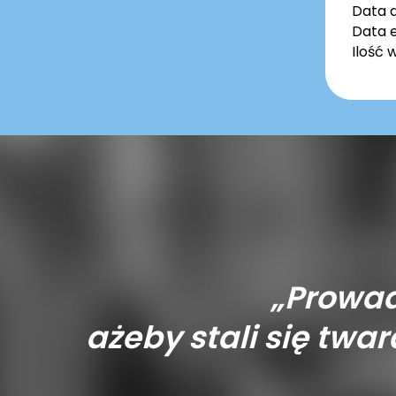
Data 
Data e
Ilość 
„Prowad
ażeby stali się tward