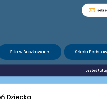
sekre
Filia w Buszkowach
Szkoła Podsta
Jesteś tuta
eń Dziecka