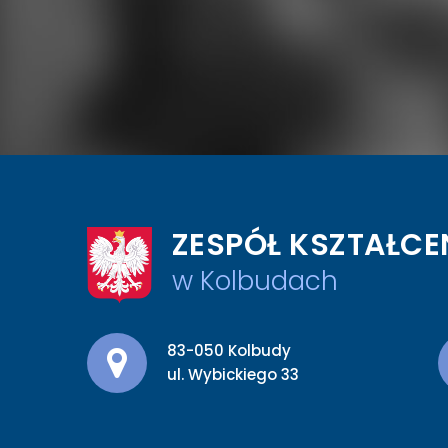
ZESPÓŁ KSZTAŁCE
w Kolbudach
Adres pocztowy:
83-050 Kolbudy
ul. Wybickiego 33