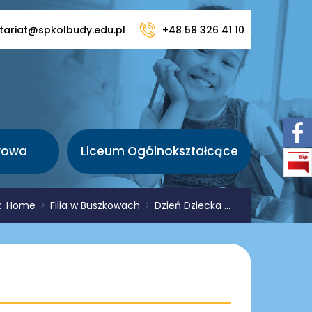
tariat@spkolbudy.edu.pl
+48 58 326 41 10
wowa
Liceum Ogólnokształcące
j:
Home
>
Filia w Buszkowach
>
Dzień Dziecka ...