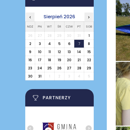
Sierpień 2026
‹
›
NDZ
PN
WT
ŚR
CZW
PT
SOB
26
27
28
29
30
31
1
2
3
4
5
6
7
8
9
10
11
12
13
14
15
16
17
18
19
20
21
22
23
24
25
26
27
28
29
30
31
1
2
3
4
5
PARTNERZY