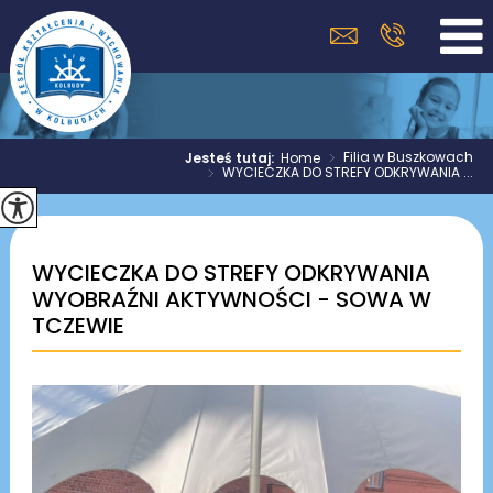
>
Filia w Buszkowach
Jesteś tutaj:
Home
>
WYCIECZKA DO STREFY ODKRYWANIA ...
WYCIECZKA DO STREFY ODKRYWANIA
WYOBRAŹNI AKTYWNOŚCI - SOWA W
TCZEWIE