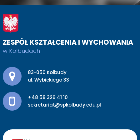
ZESPÓŁ KSZTAŁCENIA I WYCHOWANIA
w Kolbudach
Adres pocztowy:
83-050 Kolbudy
ul. Wybickiego 33
+48 58 326 41 10
sekretariat@spkolbudy.edu.pl