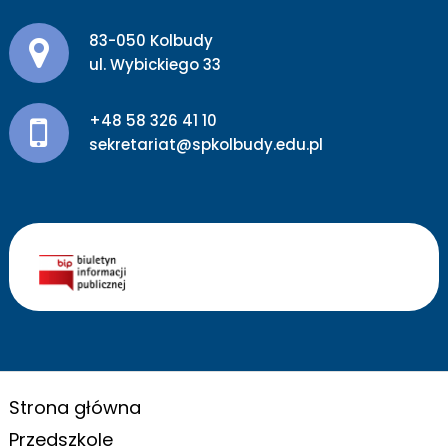
Adres pocztowy:
83-050 Kolbudy
ul. Wybickiego 33
+48 58 326 41 10
sekretariat@spkolbudy.edu.pl
Strona główna
Przedszkole