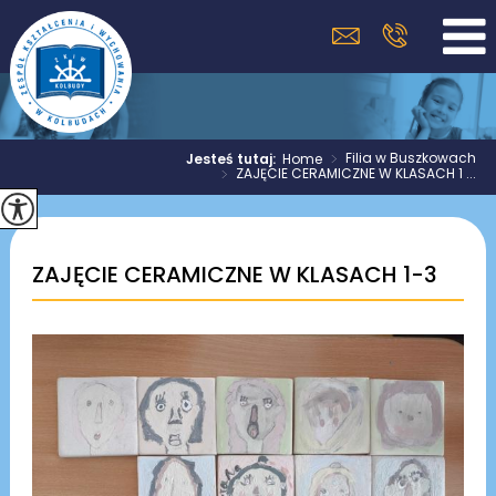
>
Filia w Buszkowach
Jesteś tutaj:
Home
>
ZAJĘCIE CERAMICZNE W KLASACH 1 ...
ZAJĘCIE CERAMICZNE W KLASACH 1-3