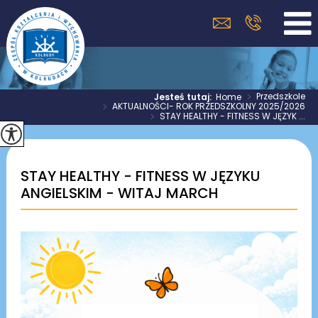
>
Przedszkole
Jesteś tutaj:
Home
>
AKTUALNOŚCI- ROK PRZEDSZKOLNY 2025/2026
>
STAY HEALTHY - FITNESS W JĘZYK ...
STAY HEALTHY - FITNESS W JĘZYKU
ANGIELSKIM - WITAJ MARCH