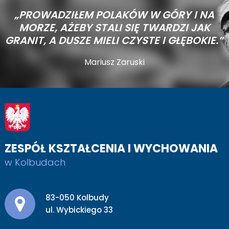
„PROWADZIŁEM POLAKÓW W GÓRY I NA
MORZE,
AŻEBY STALI SIĘ TWARDZI JAK
GRANIT, A DUSZE MIELI CZYSTE I GŁĘBOKIE.”
Mariusz Zaruski
ZESPÓŁ KSZTAŁCENIA I WYCHOWANIA
w Kolbudach
Adres pocztowy:
83-050 Kolbudy
ul. Wybickiego 33