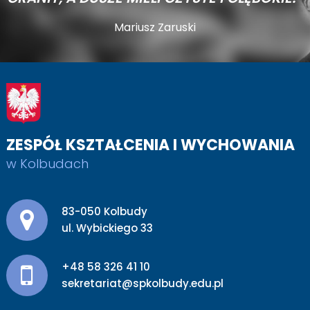
Mariusz Zaruski
ZESPÓŁ KSZTAŁCENIA I WYCHOWANIA
w Kolbudach
Adres pocztowy:
83-050 Kolbudy
ul. Wybickiego 33
+48 58 326 41 10
sekretariat@spkolbudy.edu.pl