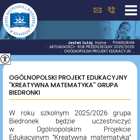
>
Przedszkole
Jesteś tutaj:
Home
>
AKTUALNOŚCI- ROK PRZEDSZKOLNY 2025/2026
>
OGÓLNOPOLSKI PROJEKT EDUKACYJN ...
OGÓLNOPOLSKI PROJEKT EDUKACYJNY
''KREATYWNA MATEMATYKA'' GRUPA
BIEDRONKI
W roku szkolnym 2025/2026 grupa
Biedronek będzie uczestniczyć
w Ogólnopolskim Projekcie
Edukacyjnym "Kreatywna matematyka"