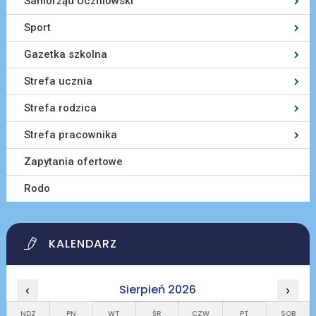
Samorząd Uczniowski
Sport
Gazetka szkolna
Strefa ucznia
Strefa rodzica
Strefa pracownika
Zapytania ofertowe
Rodo
KALENDARZ
Sierpień 2026
‹
›
NDZ
PN
WT
ŚR
CZW
PT
SOB