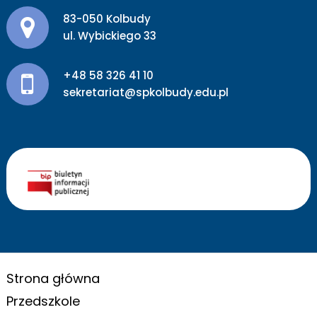
Adres pocztowy:
83-050 Kolbudy
ul. Wybickiego 33
+48 58 326 41 10
sekretariat@spkolbudy.edu.pl
Strona główna
Przedszkole