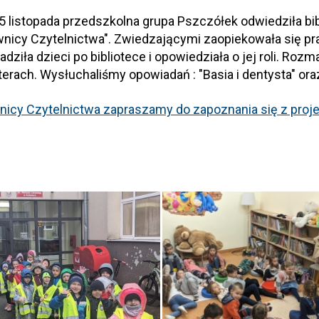
5 listopada przedszkolna grupa Pszczółek odwiedziła bi
nicy Czytelnictwa". Zwiedzającymi zaopiekowała się pra
dziła dzieci po bibliotece i opowiedziała o jej roli. Ro
terach. Wysłuchaliśmy opowiadań : "Basia i dentysta" ora
nicy Czytelnictwa zapraszamy do zapoznania się z proj