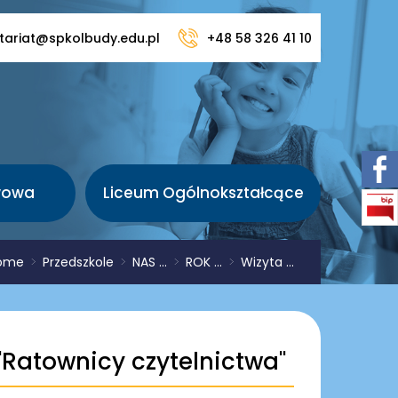
tariat@spkolbudy.edu.pl
+48 58 326 41 10
wowa
Liceum Ogólnokształcące
ome
>
Przedszkole
>
NAS ...
>
ROK ...
>
Wizyta ...
''Ratownicy czytelnictwa''