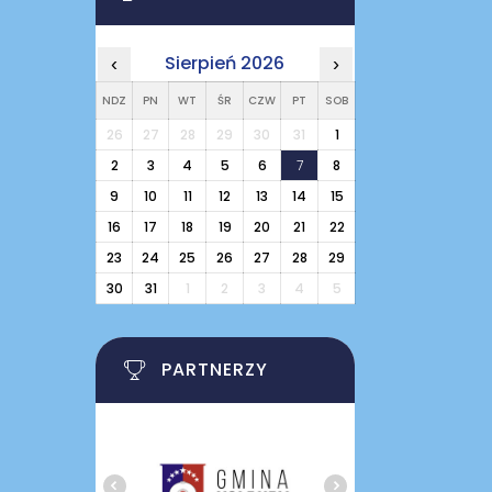
Sierpień 2026
‹
›
NDZ
PN
WT
ŚR
CZW
PT
SOB
26
27
28
29
30
31
1
2
3
4
5
6
7
8
9
10
11
12
13
14
15
16
17
18
19
20
21
22
23
24
25
26
27
28
29
30
31
1
2
3
4
5
PARTNERZY