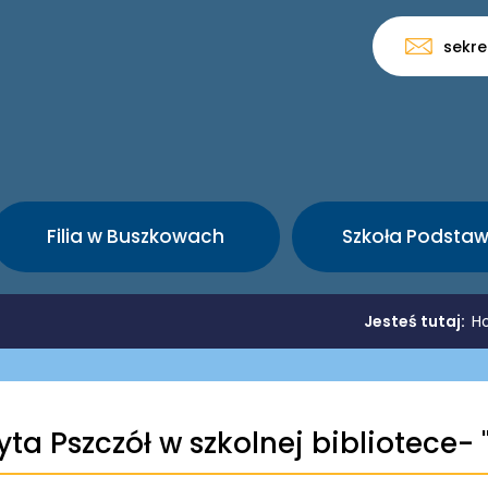
sekre
Filia w Buszkowach
Szkoła Podsta
Jesteś tutaj:
H
yta Pszczół w szkolnej bibliotece- 