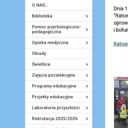
O NAS...
Dnia 1
"Ratow
Biblioteka
oprowa
Pomoc psychologiczno-
i boha
pedagogiczna
Opieka medyczna
Ratow
Obiady
Świetlica
Zajęcia pozalekcyjne
Programy edukacyjne
Projekty edukacyjne
Laboratoria przyszłości
Rekrutacja 2025/2026