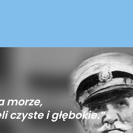
a morze,
li czyste i głębokie.”