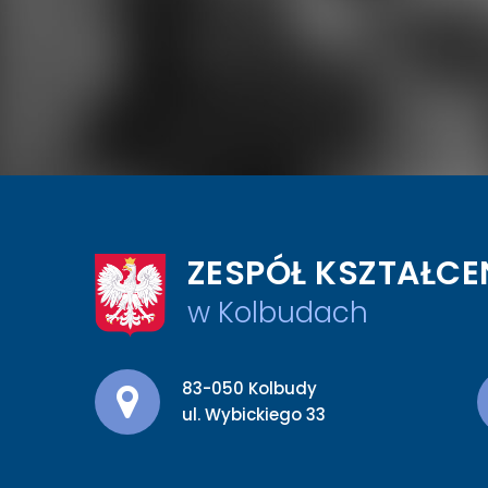
ZESPÓŁ KSZTAŁCE
w Kolbudach
Adres pocztowy:
83-050 Kolbudy
ul. Wybickiego 33