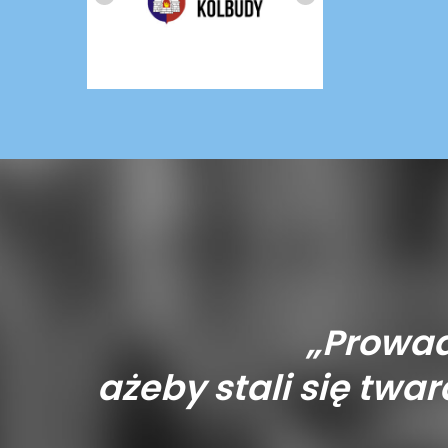
„Prowad
ażeby stali się tward