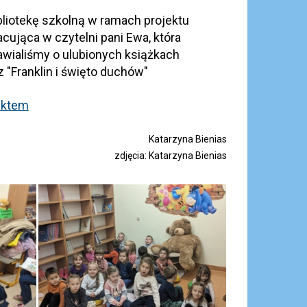
bliotekę szkolną w ramach projektu
cująca w czytelni pani Ewa, która
zmawialiśmy o ulubionych książkach
z "Franklin i święto duchów"
ektem
Katarzyna Bienias
zdjęcia: Katarzyna Bienias