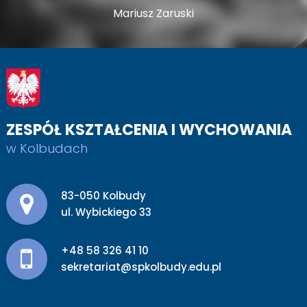
Mariusz Zaruski
ZESPÓŁ KSZTAŁCENIA I WYCHOWANIA
w Kolbudach
Adres pocztowy:
83-050 Kolbudy
ul. Wybickiego 33
+48 58 326 41 10
sekretariat@spkolbudy.edu.pl