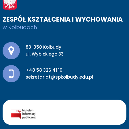
ZESPÓŁ KSZTAŁCENIA I WYCHOWANIA
w Kolbudach
Adres pocztowy:
83-050 Kolbudy
ul. Wybickiego 33
+48 58 326 41 10
sekretariat@spkolbudy.edu.pl