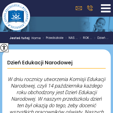
>
Przedszkole
>
NAS ...
>
ROK ...
>
Dzień ...
Jesteś tutaj:
Home
Dzień Edukacji Narodowej
W dniu roc
znicy utworzenia Komisji Edukacji
Narodowej, czyli 14 października każdego
roku obchodzony jest Dzień Edukacji
Narodowej. W naszym przedszkolu dzień
ten był okazją do tego, żeby docenić
wszystkich pracowników oświaty. Naszych