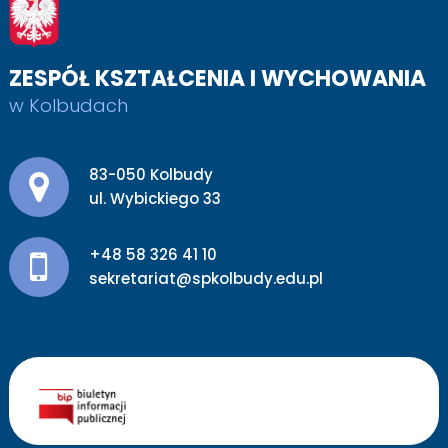
ZESPÓŁ KSZTAŁCENIA I WYCHOWANIA
w Kolbudach
Adres pocztowy:
83-050 Kolbudy
ul. Wybickiego 33
+48 58 326 41 10
sekretariat@spkolbudy.edu.pl