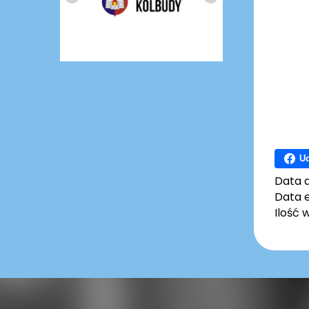
Ud
Data 
Data e
Ilość 