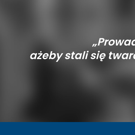
„Prowad
ażeby stali się tward