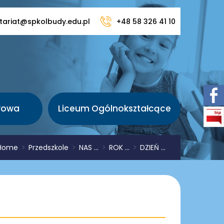
tariat@spkolbudy.edu.pl
+48 58 326 41 10
wowa
Liceum Ogólnokształcące
Home
>
Przedszkole
>
NAS ...
>
ROK ...
>
DZIEŃ ...